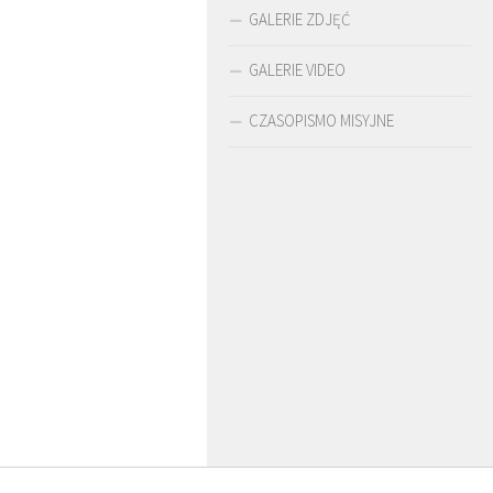
GALERIE ZDJĘĆ
GALERIE VIDEO
CZASOPISMO MISYJNE
O. ARTUR WARDĘGA
BR. JERZY
O. LUDWIK ZAP
SJ
ZADWÓRNY SJ
SJ