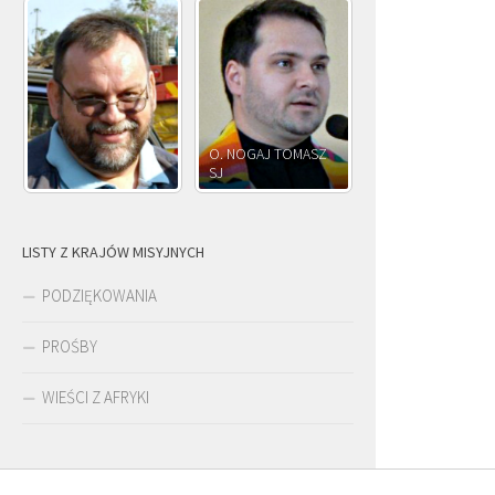
O. NOGAJ TOMASZ
O. JÓZEF
SJ
O. JÓZEF OLEKSY SJ
PAWŁOWSKI SJ
LISTY Z KRAJÓW MISYJNYCH
PODZIĘKOWANIA
PROŚBY
WIEŚCI Z AFRYKI