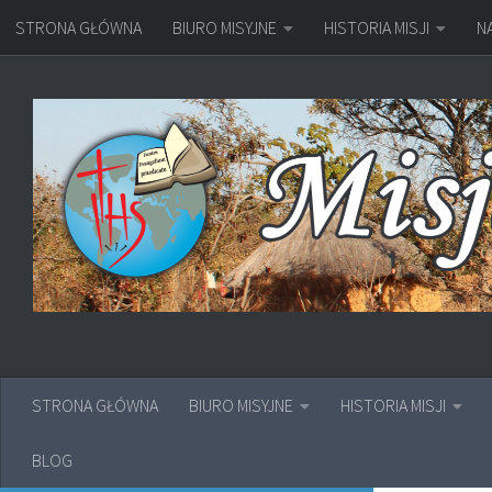
STRONA GŁÓWNA
BIURO MISYJNE
HISTORIA MISJI
N
Przejdź do treści
STRONA GŁÓWNA
BIURO MISYJNE
HISTORIA MISJI
BLOG