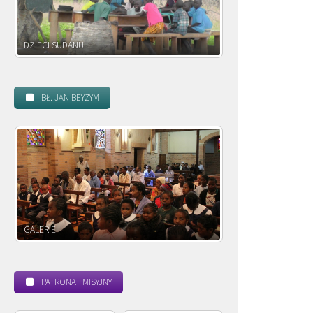
DZIECI ZAMBII
BŁ. JAN BEYZYM
POWOŁANIE MISYJNE
PATRONAT MISYJNY