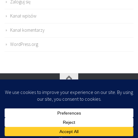
Zaloguj się
Kanał wpisów
Kanał komentarzy
WordPress.org
Oparte na
- Zaprojektowany z
Motyw Hueman