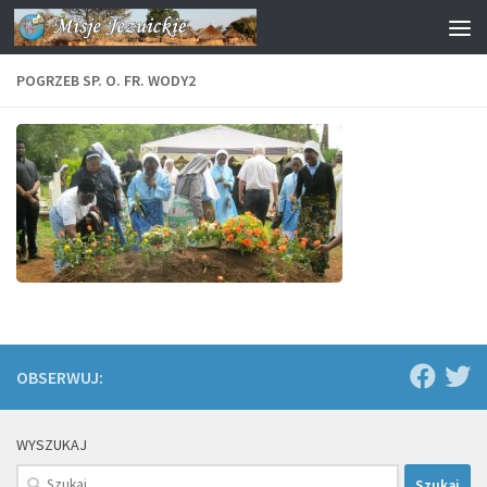
Przejdź do treści
POGRZEB SP. O. FR. WODY2
OBSERWUJ:
WYSZUKAJ
Szukaj: