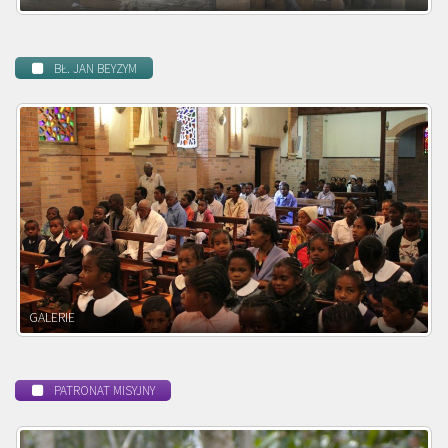
BŁ. JAN BEYZYM
POWOŁANIE MISYJNE
PATRONAT MISYJNY