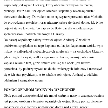
wspólnoty jest ojciec Oleksiej, który obecnie przebywa na trzeciej
probacji. Jest z nami też ojciec Michaił, wspaniały rekolekcjonista i
kierownik duchowy. Dowodem na to są częste zaproszenia ojca Michaiła
do prowadzenia rekolekcji oraz niezamykające się drzwi domu, jak tylko
pojawi się we Lwowie. To naprawdę Boży dar dla współczesnego
społeczeństwa i potrzeb duchowych Ukrainy.
Do naszej wspólnoty należy również ojciec Andrzej. Z wielkim
podziwem spoglądam na tego kapłana: od lat jest kapelanem wojskowym
i służy w najbardziej niebezpiecznych miejscach – na wschodzie Ukrainy,
gdzie ciągle toczą się walki z agresorem. Jak się okazuje, obecność
kapłana właśnie tam, gdzie śmierć czai się tuż obok, jest bardzo
potrzebna, by podtrzymywać na duchu walczących żołnierzy i troszczyć
się o ich stan psychiczny. A to właśnie robi ojciec Andrzej z wielkim
oddaniem i zaangażowaniem.
POMOC OFIAROM WOJNY NA WSCHODZIE
Obok posługi duszpasterskiej nie mniej ważnym naszym zaangażowaniem
jest pomoc osobom z terenów ogarniętych wojną. Kiedy po raz pierwszy
zobaczyłem całe rodziny pozbawione dachu nad głową, pracy i