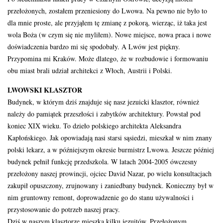
przełożonych, zostałem przeniesiony do Lwowa. Na pewno nie było to
dla mnie proste, ale przyjąłem tę zmianę z pokorą, wierząc, iż taka jest
wola Boża (w czym się nie myliłem). Nowe miejsce, nowa praca i nowe
doświadczenia bardzo mi się spodobały. A Lwów jest piękny.
Przypomina mi Kraków. Może dlatego, że w rozbudowie i formowaniu
obu miast brali udział architekci z Włoch, Austrii i Polski.
LWOWSKI KLASZTOR
Budynek, w którym dziś znajduje się nasz jezuicki klasztor, również
należy do pamiątek przeszłości i zabytków architektury. Powstał pod
koniec XIX wieku. To dzieło polskiego architekta Aleksandra
Kapłońskiego. Jak opowiadają nasi starsi sąsiedzi, mieszkał w nim znany
polski lekarz, a w późniejszym okresie burmistrz Lwowa. Jeszcze później
budynek pełnił funkcję przedszkola. W latach 2004-2005 ówczesny
przełożony naszej prowincji, ojciec David Nazar, po wielu konsultacjach
zakupił opuszczony, zrujnowany i zaniedbany budynek. Konieczny był w
nim gruntowny remont, doprowadzenie go do stanu używalności i
przystosowanie do potrzeb naszej pracy.
Dziś w naszym klasztorze mieszka kilku jezuitów. Przełożonym