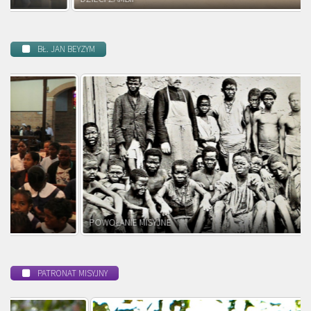
BŁ. JAN BEYZYM
POWOŁANIE MISYJNE
PATRONAT MISYJNY