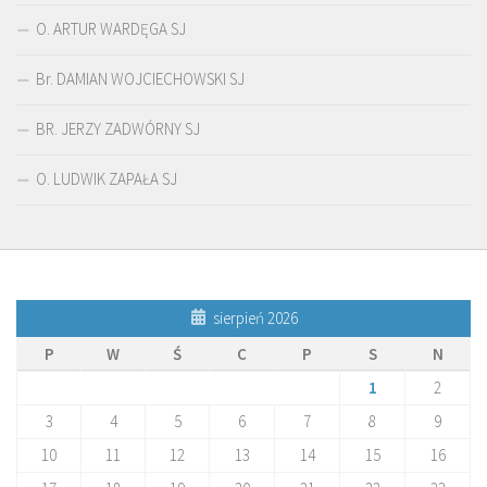
O. ARTUR WARDĘGA SJ
Br. DAMIAN WOJCIECHOWSKI SJ
BR. JERZY ZADWÓRNY SJ
O. LUDWIK ZAPAŁA SJ
sierpień 2026
P
W
Ś
C
P
S
N
1
2
3
4
5
6
7
8
9
10
11
12
13
14
15
16