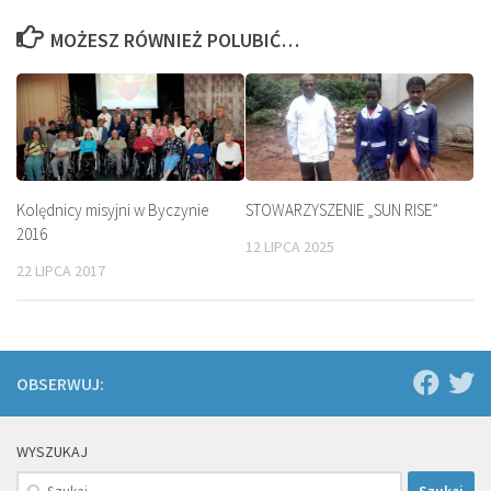
MOŻESZ RÓWNIEŻ POLUBIĆ…
Kolędnicy misyjni w Byczynie
STOWARZYSZENIE „SUN RISE”
2016
12 LIPCA 2025
22 LIPCA 2017
OBSERWUJ:
WYSZUKAJ
Szukaj: