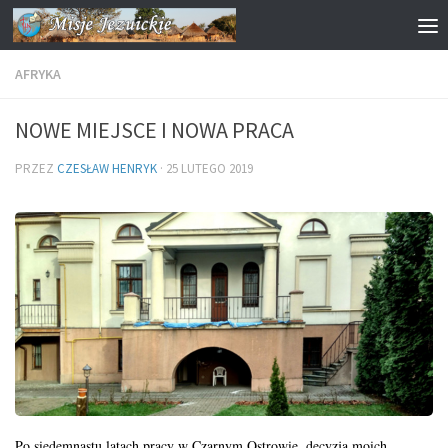
Przejdź do treści
AFRYKA
NOWE MIEJSCE I NOWA PRACA
PRZEZ
CZESŁAW HENRYK
·
25 LUTEGO 2019
Po siedemnastu latach pracy w Czarnym Ostrowie, decyzją moich