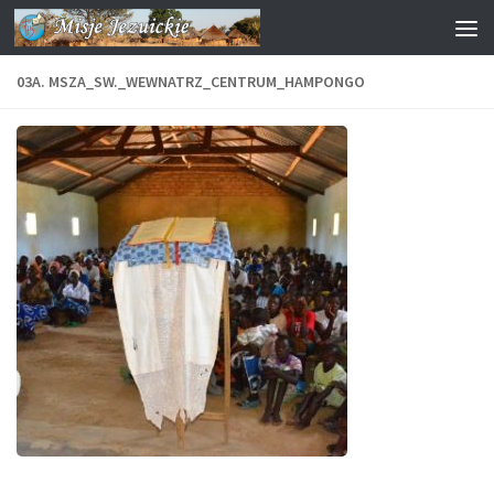
Przejdź do treści
03A. MSZA_SW._WEWNATRZ_CENTRUM_HAMPONGO