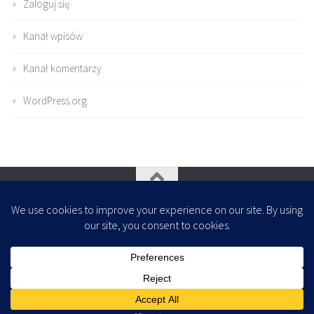
Zaloguj się
Kanał wpisów
Kanał komentarzy
WordPress.org
Oparte na
- Zaprojektowany z
Motyw Hueman