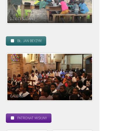
DZIECI SUDANU
DZIECI ZAMBII
BŁ. JAN BEYZYM
GALERIE
POWOŁANIE MISYJN
PATRONAT MISYJNY