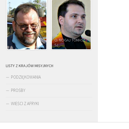
O. NOGAJ TOMASZ
SJ
O. JÓZEF OLEKSY 
LISTY Z KRAJÓW MISYJNYCH
PODZIĘKOWANIA
PROŚBY
WIEŚCI Z AFRYKI