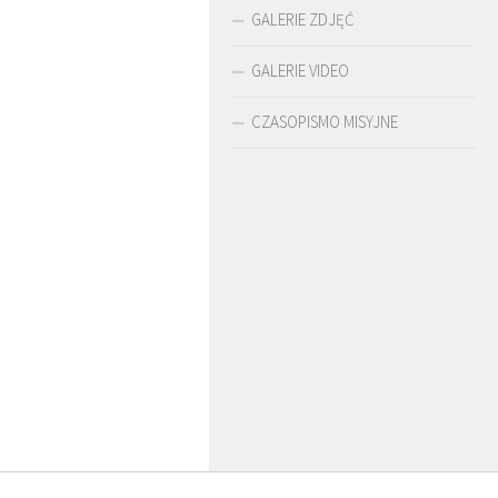
GALERIE ZDJĘĆ
GALERIE VIDEO
CZASOPISMO MISYJNE
ROTA
O. ARTUR WARDĘGA
BR. JERZY
SJ
ZADWÓRNY 