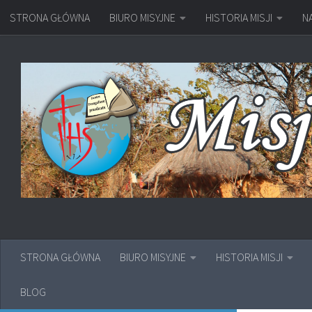
STRONA GŁÓWNA
BIURO MISYJNE
HISTORIA MISJI
N
Przejdź do treści
STRONA GŁÓWNA
BIURO MISYJNE
HISTORIA MISJI
BLOG