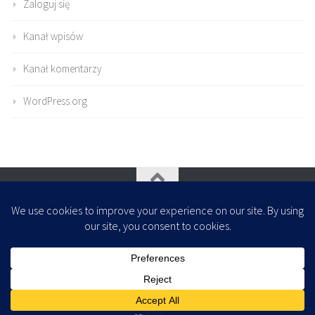
Zaloguj się
Kanał wpisów
Kanał komentarzy
WordPress.org
Oparte na
- Zaprojektowany z
Motyw Hueman