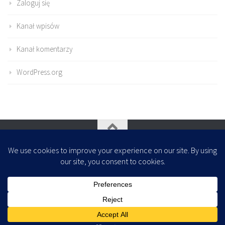
Zaloguj się
Kanał wpisów
Kanał komentarzy
WordPress.org
Oparte na
- Zaprojektowany z
Motyw Hueman