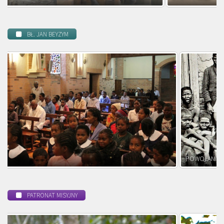
BŁ. JAN BEYZYM
POWOŁANIE MISYJNE
PATRONAT MISYJNY