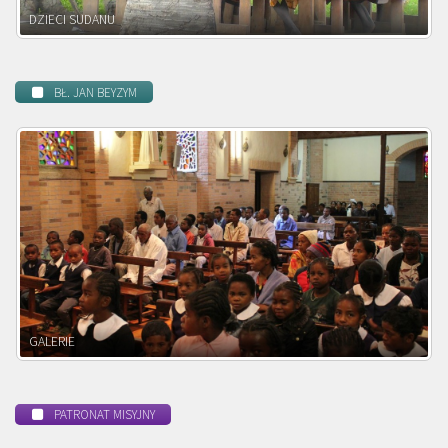
DZIECI ZAMBII
BŁ. JAN BEYZYM
POWOŁANIE MISYJNE
PATRONAT MISYJNY