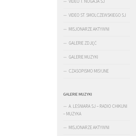
VIDEO T. NOGAJA SJ
VIDEO ST. SMOLCZEWSKIEGO SJ
MISJONARZE AKTYWNI
GALERIE ZDJĘĆ
GALERIE MUZYKI
CZASOPISMO MISYJNE
GALERIE MUZYKI
ŚLADAMI BEYZYMA
DUCH
A. LEŚNIARA SJ – RADIO CHIKUNI
– MUZYKA
MISJONARZE AKTYWNI