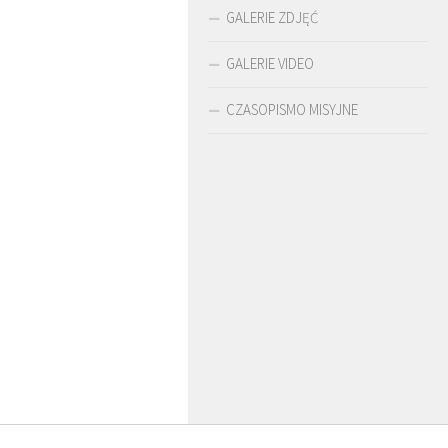
GALERIE ZDJĘĆ
GALERIE VIDEO
CZASOPISMO MISYJNE
O. ARTUR WARDĘGA
BR. JERZY
O. LUDWIK ZAPAŁA
SJ
ZADWÓRNY SJ
SJ