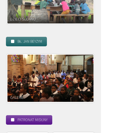
DZIECI ZAMBII
BŁ. JAN BEYZYM
POWOŁANIE MISYJNE
BEATYF
PATRONAT MISYJNY