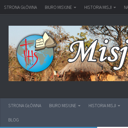
STRONA GŁÓWNA
BIURO MISYJNE
HISTORIA MISJI
N
Przejdź do treści
STRONA GŁÓWNA
BIURO MISYJNE
HISTORIA MISJI
BLOG