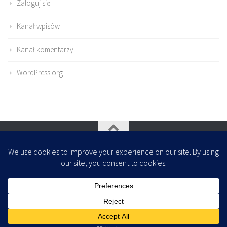
Zaloguj się
Kanał wpisów
Kanał komentarzy
WordPress.org
Oparte na
- Zaprojektowany z
Motyw Hueman