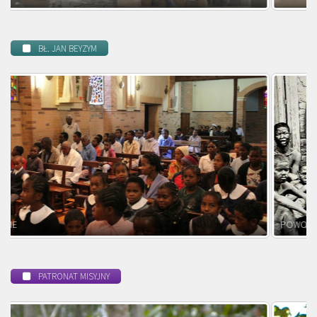
BŁ. JAN BEYZYM
POWOŁANIE MISYJNE
PATRONAT MISYJNY