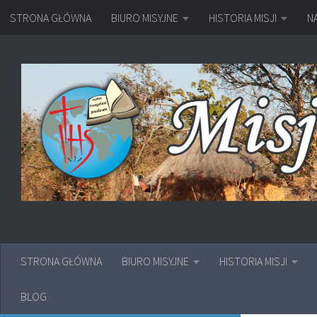
STRONA GŁÓWNA
BIURO MISYJNE
HISTORIA MISJI
N
Przejdź do treści
STRONA GŁÓWNA
BIURO MISYJNE
HISTORIA MISJI
BLOG