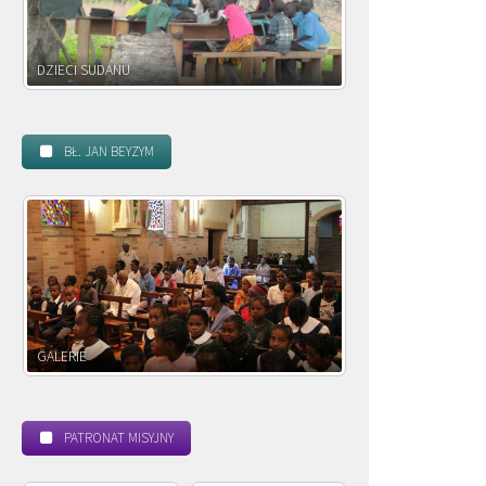
DZIECI ZAMBII
BŁ. JAN BEYZYM
POWOŁANIE MISYJNE
PATRONAT MISYJNY