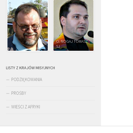
O. NOGAJ TOMASZ
O. JÓZEF
SJ
O. JÓZEF OLEKSY SJ
PAWŁOWSKI SJ
LISTY Z KRAJÓW MISYJNYCH
PODZIĘKOWANIA
PROŚBY
WIEŚCI Z AFRYKI