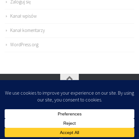
Zaloguj się
Kanał wpisów
Kanał komentarzy
WordPress.org
Oparte na
- Zaprojektowany z
Motyw Hueman