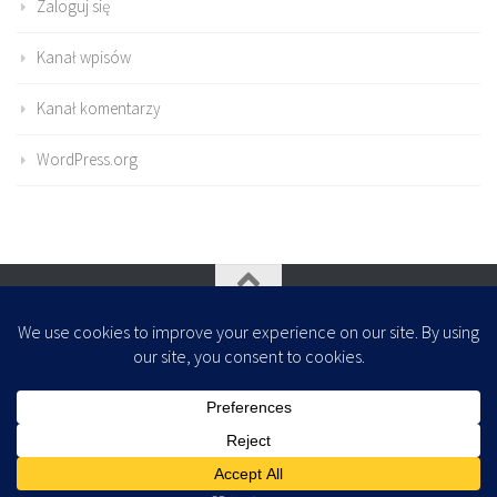
Zaloguj się
Kanał wpisów
Kanał komentarzy
WordPress.org
Oparte na
- Zaprojektowany z
Motyw Hueman