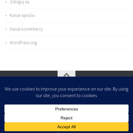
Zaloguj się
Kanał wpisów
Kanał komentarzy
WordPress.org
Oparte na
- Zaprojektowany z
Motyw Hueman