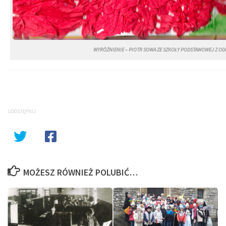
WYRÓŻNIENIE – PIOTR SOWA ZE SZKOŁY PODSTAWOWEJ Z ODD
UDOSTĘPNIJ
MOŻESZ RÓWNIEŻ POLUBIĆ…