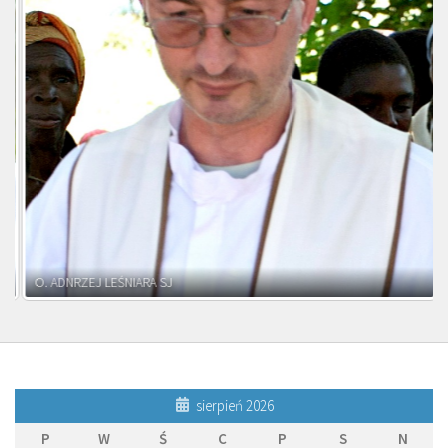
sierpień 2026
P
W
Ś
C
P
S
N