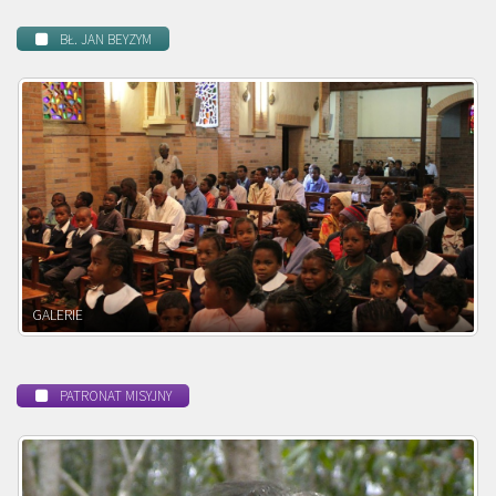
BŁ. JAN BEYZYM
POWOŁANIE MISYJNE
PATRONAT MISYJNY