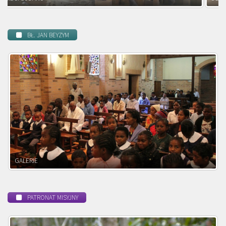
BŁ. JAN BEYZYM
POWOŁANIE MISYJNE
PATRONAT MISYJNY