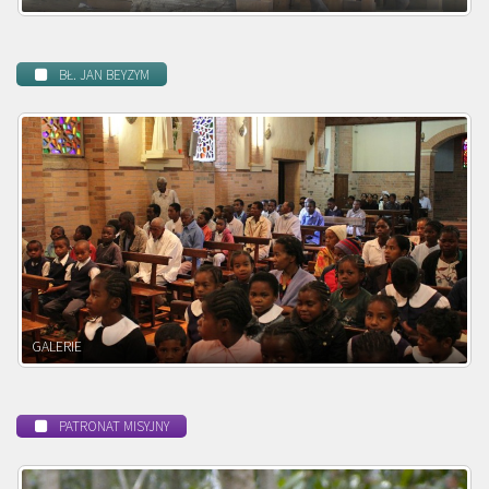
BŁ. JAN BEYZYM
POWOŁANIE MISYJNE
PATRONAT MISYJNY