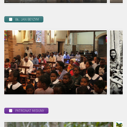
BŁ. JAN BEYZYM
POWOŁANIE MISYJNE
PATRONAT MISYJNY