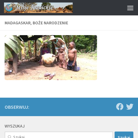
Przejdź do treści
MADAGASKAR, BOŻE NARODZENIE
OBSERWUJ:
WYSZUKAJ
Szukaj: