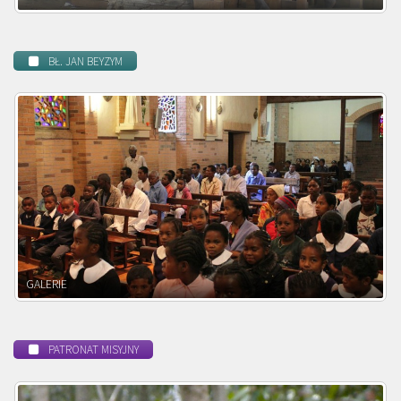
BŁ. JAN BEYZYM
POWOŁANIE MISYJNE
PATRONAT MISYJNY