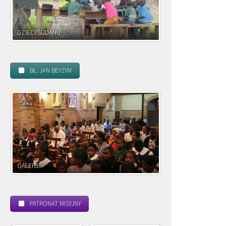
DZIECI ZAMBII
BŁ. JAN BEYZYM
POWOŁANIE MISYJNE
PATRONAT MISYJNY