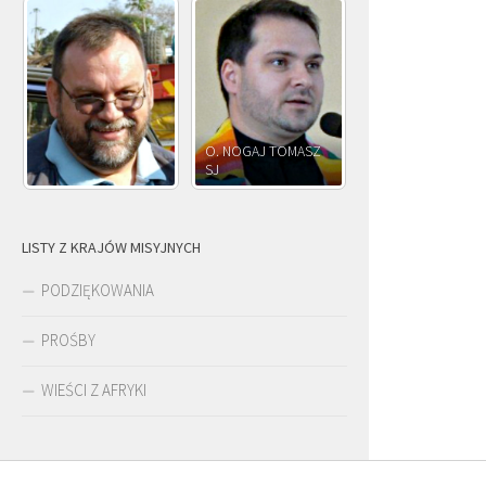
O. NOGAJ TOMASZ
O. JÓZEF
SJ
O. JÓZEF OLEKSY SJ
PAWŁOWSKI SJ
LISTY Z KRAJÓW MISYJNYCH
PODZIĘKOWANIA
PROŚBY
WIEŚCI Z AFRYKI