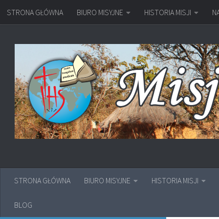
STRONA GŁÓWNA
BIURO MISYJNE
HISTORIA MISJI
N
Przejdź do treści
STRONA GŁÓWNA
BIURO MISYJNE
HISTORIA MISJI
BLOG