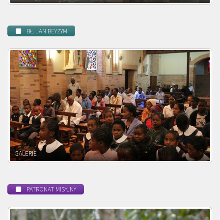
BŁ. JAN BEYZYM
POWOŁANIE MISYJNE
PATRONAT MISYJNY