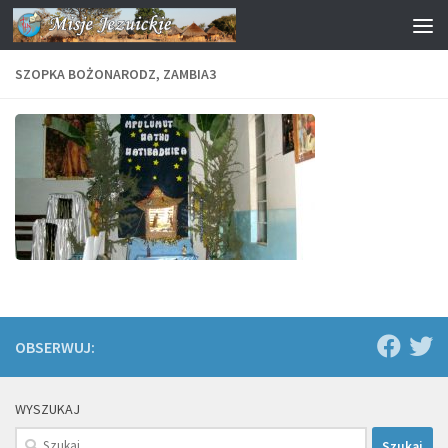
Przejdź do treści
SZOPKA BOŻONARODZ, ZAMBIA3
OBSERWUJ:
WYSZUKAJ
Szukaj: