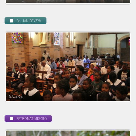
BŁ. JAN BEYZYM
POWOŁANIE MISYJNE
PATRONAT MISYJNY