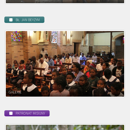
BŁ. JAN BEYZYM
POWOŁANIE MISYJNE
PATRONAT MISYJNY