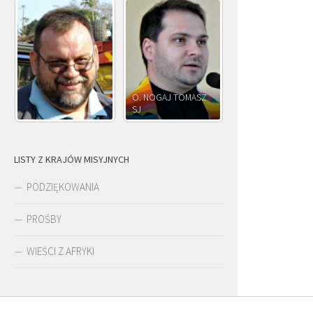
O. NOGAJ TOMASZ
O. JÓZEF
SJ
O. JÓZEF OLEKSY SJ
PAWŁOWSKI SJ
LISTY Z KRAJÓW MISYJNYCH
PODZIĘKOWANIA
PROŚBY
WIEŚCI Z AFRYKI