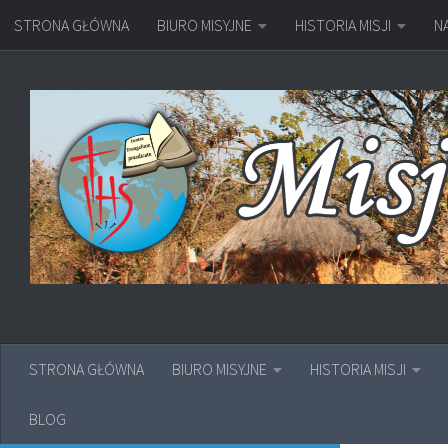
STRONA GŁÓWNA
BIURO MISYJNE
HISTORIA MISJI
N
Przejdź do treści
STRONA GŁÓWNA
BIURO MISYJNE
HISTORIA MISJI
BLOG