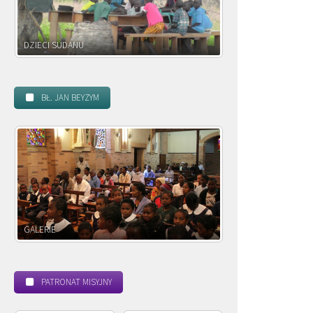
DZIECI ZAMBII
BŁ. JAN BEYZYM
POWOŁANIE MISYJNE
PATRONAT MISYJNY