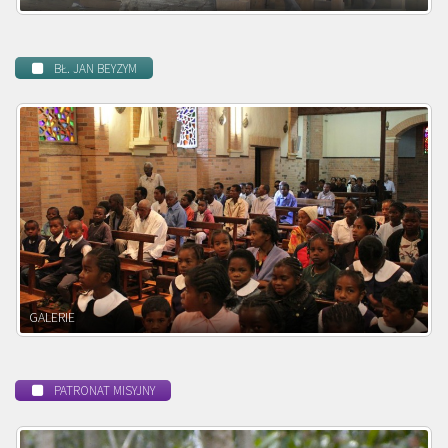
BŁ. JAN BEYZYM
POWOŁANIE MISYJNE
PATRONAT MISYJNY