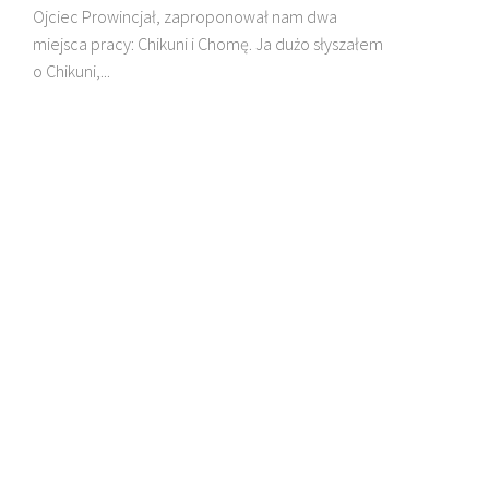
Ojciec Prowincjał, zaproponował nam dwa
miejsca pracy: Chikuni i Chomę. Ja dużo słyszałem
o Chikuni,...
D
B