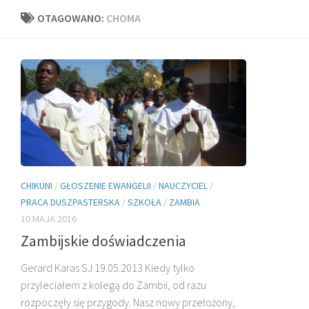
OTAGOWANO:
CHOMA
CHIKUNI
/
GŁOSZENIE EWANGELII
/
NAUCZYCIEL
/
PRACA DUSZPASTERSKA
/
SZKOŁA
/
ZAMBIA
10 MAJA 2016
Zambijskie doświadczenia
Gerard Karas SJ 19.05.2013 Kiedy tylko
przyleciałem z kolegą do Zambii, od razu
rozpoczęły się przygody. Nasz nowy prze­łożony,