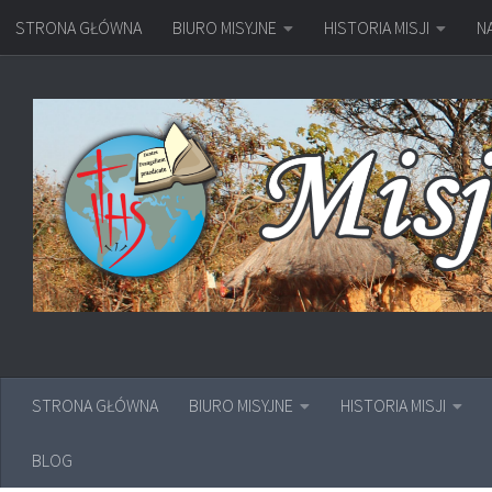
STRONA GŁÓWNA
BIURO MISYJNE
HISTORIA MISJI
N
Przejdź do treści
STRONA GŁÓWNA
BIURO MISYJNE
HISTORIA MISJI
BLOG