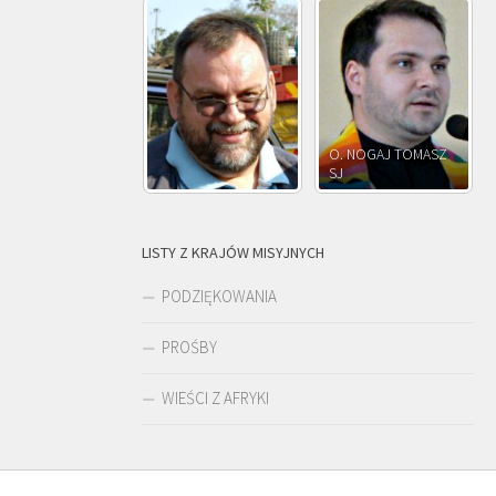
. ADNRZEJ
O. NOGAJ TOMASZ
EŚNIARA SJ
SJ
LISTY Z KRAJÓW MISYJNYCH
PODZIĘKOWANIA
PROŚBY
WIEŚCI Z AFRYKI