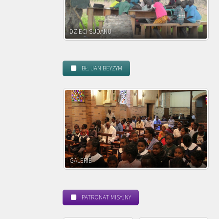
DZIECI SUDANU
BŁ. JAN BEYZYM
GALERIE
PATRONAT MISYJNY