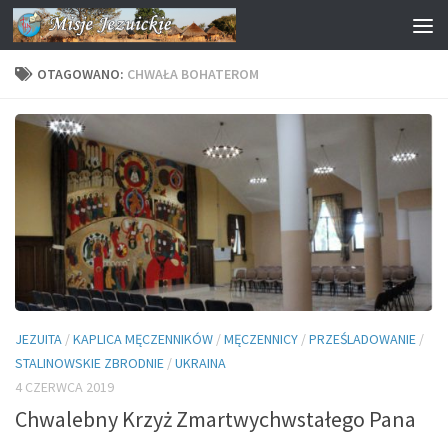
Przejdź do treści
OTAGOWANO:
CHWAŁA BOHATEROM
JEZUITA
/
KAPLICA MĘCZENNIKÓW
/
MĘCZENNICY
/
PRZEŚLADOWANIE
/
STALINOWSKIE ZBRODNIE
/
UKRAINA
4 CZERWCA 2019
Chwalebny Krzyż Zmartwychwstałego Pana