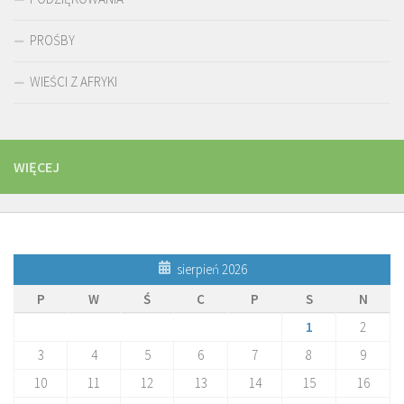
PROŚBY
WIEŚCI Z AFRYKI
WIĘCEJ
sierpień 2026
P
W
Ś
C
P
S
N
1
2
3
4
5
6
7
8
9
10
11
12
13
14
15
16