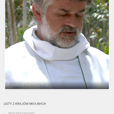
O. ADNRZEJ LEŚNIARA SJ
LISTY Z KRAJÓW MISYJNYCH
PODZIĘKOWANIA