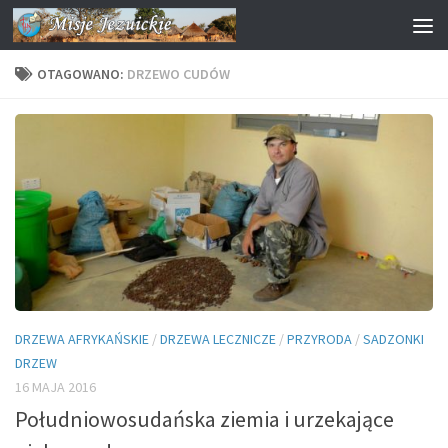
Przejdź do treści
OTAGOWANO:
DRZEWO CUDÓW
DRZEWA AFRYKAŃSKIE
/
DRZEWA LECZNICZE
/
PRZYRODA
/
SADZONKI
DRZEW
16 MAJA 2016
Południowosudańska ziemia i urzekające