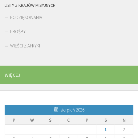
LISTY Z KRAJÓW MISYJNYCH
PODZIĘKOWANIA
PROŚBY
WIEŚCI Z AFRYKI
WIĘCEJ
sierpień 2026
P
W
Ś
C
P
S
N
1
2