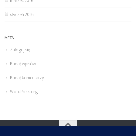
marzec 2016
styczeń 2016
META
Zaloguj się
Kanał wpisów
Kanał komentarzy
WordPress.org