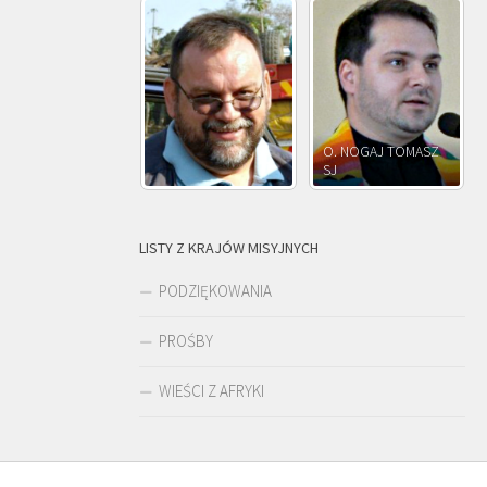
O. NOGAJ TOMASZ
SJ
O. JÓZEF OLEKSY SJ
LISTY Z KRAJÓW MISYJNYCH
PODZIĘKOWANIA
PROŚBY
WIEŚCI Z AFRYKI