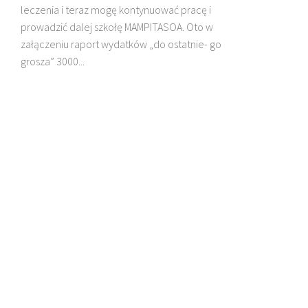
leczenia i teraz mogę kontynuować pracę i
prowadzić dalej szkołę MAMPITASOA. Oto w
załączeniu raport wydatków „do ostatnie- go
DZIECI MADAGASKARU
grosza” 3000...
BŁ. JAN BEYZYM