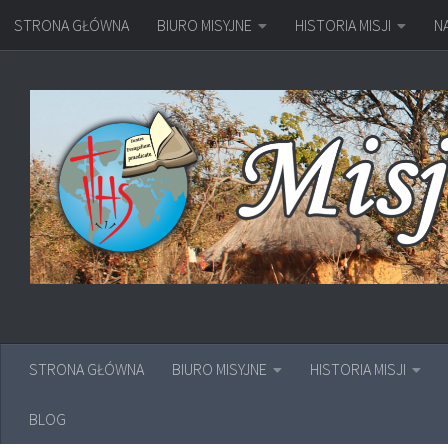
STRONA GŁÓWNA
BIURO MISYJNE
HISTORIA MISJI
N
Przejdź do treści
STRONA GŁÓWNA
BIURO MISYJNE
HISTORIA MISJI
BLOG