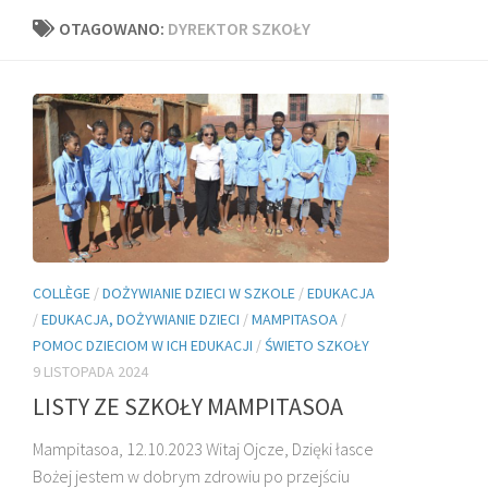
OTAGOWANO:
DYREKTOR SZKOŁY
COLLÈGE
/
DOŻYWIANIE DZIECI W SZKOLE
/
EDUKACJA
/
EDUKACJA, DOŻYWIANIE DZIECI
/
MAMPITASOA
/
POMOC DZIECIOM W ICH EDUKACJI
/
ŚWIETO SZKOŁY
9 LISTOPADA 2024
LISTY ZE SZKOŁY MAMPITASOA
Mampitasoa, 12.10.2023 Witaj Ojcze, Dzięki łasce
Bożej jestem w dobrym zdrowiu po przejściu