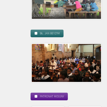
I SUDANU
DZIECI ZAMBII
BŁ. JAN BEYZYM
ERIE
POWOŁANIE MISYJNE
PATRONAT MISYJNY