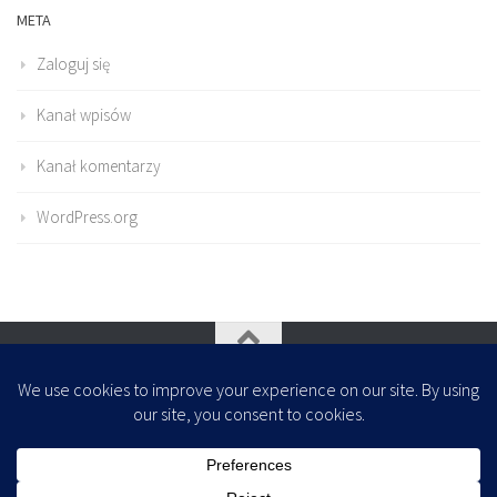
META
Zaloguj się
Kanał wpisów
Kanał komentarzy
WordPress.org
Oparte na
- Zaprojektowany z
Motyw Hueman