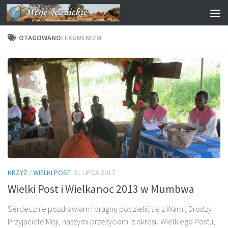
Przejdź do treści
OTAGOWANO:
EKUMENIZM
KRZYŻ
/
WIELKI POST
21 LIPCA 2017
Wielki Post i Wielkanoc 2013 w Mumbwa
Serdecznie pozdrawiam i pragnę podzielić się z Wami, Drodzy
Przyjaciele Misji, naszymi przeżyciami z okresu Wielkiego Postu,