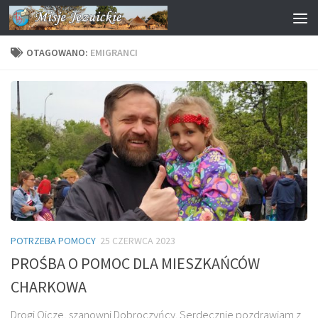
Przejdź do treści
OTAGOWANO:
EMIGRANCI
POTRZEBA POMOCY
25 CZERWCA 2023
PROŚBA O POMOC DLA MIESZKAŃCÓW
CHARKOWA
Drogi Ojcze, szanowni Dobroczyńcy. Serdecznie pozdrawiam z