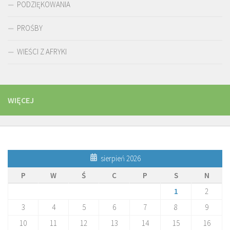
PODZIĘKOWANIA
PROŚBY
WIEŚCI Z AFRYKI
WIĘCEJ
sierpień 2026
P
W
Ś
C
P
S
N
1
2
3
4
5
6
7
8
9
10
11
12
13
14
15
16