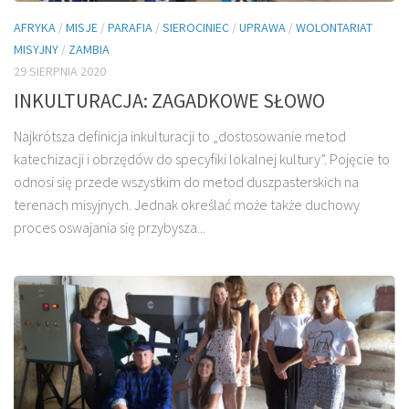
AFRYKA
/
MISJE
/
PARAFIA
/
SIEROCINIEC
/
UPRAWA
/
WOLONTARIAT
MISYJNY
/
ZAMBIA
29 SIERPNIA 2020
INKULTURACJA: ZAGADKOWE SŁOWO
Najkrótsza definicja inkulturacji to „dostosowanie metod
katechizacji i obrzędów do specyfiki lokalnej kultury”. Pojęcie to
odnosi się przede wszystkim do metod duszpasterskich na
terenach misyjnych. Jednak określać może także duchowy
proces oswajania się przybysza...