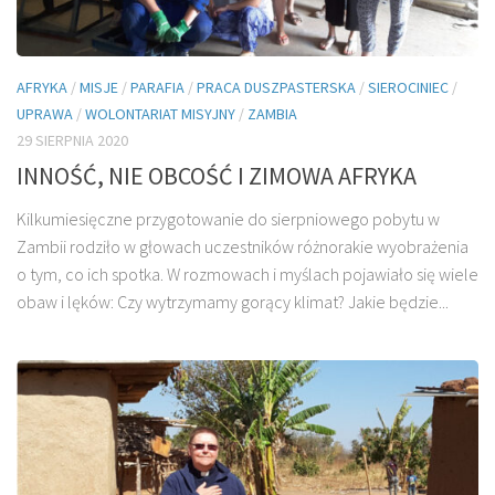
AFRYKA
/
MISJE
/
PARAFIA
/
PRACA DUSZPASTERSKA
/
SIEROCINIEC
/
UPRAWA
/
WOLONTARIAT MISYJNY
/
ZAMBIA
29 SIERPNIA 2020
INNOŚĆ, NIE OBCOŚĆ I ZIMOWA AFRYKA
Kilkumiesięczne przygotowanie do sierpniowego pobytu w
Zambii rodziło w głowach uczestników różnorakie wyobrażenia
o tym, co ich spotka. W rozmowach i myślach pojawiało się wiele
obaw i lęków: Czy wytrzymamy gorący klimat? Jakie będzie...