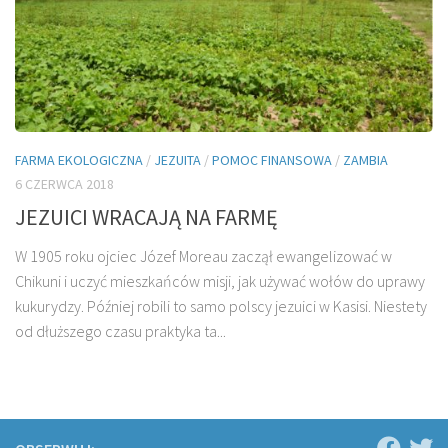
FARMA EKOLOGICZNA
/
JEZUITA
/
POMOC FINANSOWA
/
ZAMBIA
6 CZERWCA 2018
JEZUICI WRACAJĄ NA FARMĘ
W 1905 roku ojciec Józef Moreau zaczął ewangelizować w
Chikuni i uczyć mieszkańców misji, jak używać wołów do uprawy
kukurydzy. Później robili to samo polscy jezuici w Kasisi. Niestety
od dłuższego czasu praktyka ta...