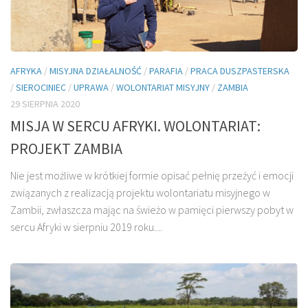
AFRYKA
/
MISYJNA DZIAŁALNOŚĆ
/
PARAFIA
/
PRACA DUSZPASTERSKA
/
SIEROCINIEC
/
UPRAWA
/
WOLONTARIAT MISYJNY
/
ZAMBIA
29 SIERPNIA 2020
MISJA W SERCU AFRYKI. WOLONTARIAT:
PROJEKT ZAMBIA
Nie jest możliwe w krótkiej formie opisać pełnię przeżyć i emocji
związanych z realizacją projektu wolontariatu misyjnego w
Zambii, zwłaszcza mając na świeżo w pamięci pierwszy pobyt w
sercu Afryki w sierpniu 2019 roku....