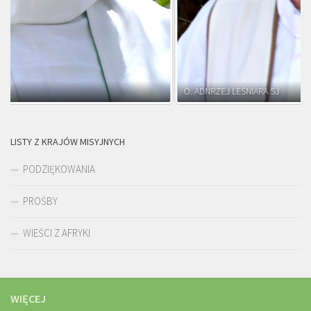
O. ADNRZEJ LEŚNIARA SJ
LISTY Z KRAJÓW MISYJNYCH
PODZIĘKOWANIA
PROŚBY
WIEŚCI Z AFRYKI
WIĘCEJ