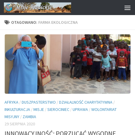
Przejdź do treści
OTAGOWANO:
FARMA EKOLOGICZNA
AFRYKA
/
DUSZPASTERSTWO
/
DZIAŁALNOŚĆ CHARYTATYWNA
/
INKULTURACJA
/
MISJE
/
SIEROCINIEC
/
UPRAWA
/
WOLONTARIAT
MISYJNY
/
ZAMBIA
29 SIERPNIA 2020
INNOWACYJNOŚĆ: PORZUCAĆ WYGODNE