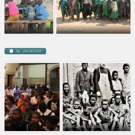
DZIECI ZAMBII
BŁ. JAN BEYZYM
POWOŁANIE MISYJNE