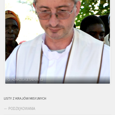
O. ADNRZEJ LEŚNIARA SJ
LISTY Z KRAJÓW MISYJNYCH
PODZIĘKOWANIA