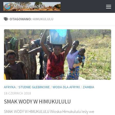
Przejdź do treści
OTAGOWANO:
HIMUKULULU
AFRYKA
/
STUDNIE GŁEBINOWE
/
WODA DLA AFRYKI
/
ZAMBIA
18 CZERWCA 2018
SMAK WODY W HIMUKULULU
SMAK WODY W HIMUKULULU Wioska Himukululu leży we