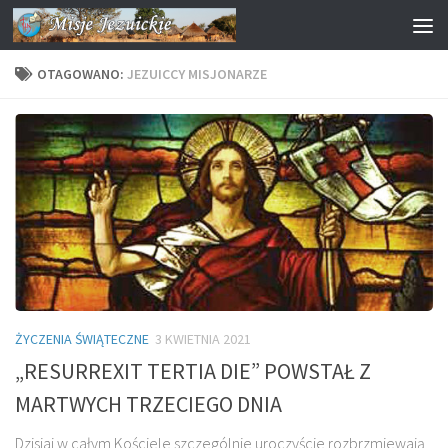
Przejdź do treści
OTAGOWANO:
JEZUICCY MISJONARZE
ŻYCZENIA ŚWIĄTECZNE
3 KWIETNIA 2021
„RESURREXIT TERTIA DIE” POWSTAŁ Z
MARTWYCH TRZECIEGO DNIA
Dzisiaj w całym Kościele szczególnie uroczyście rozbrzmiewają