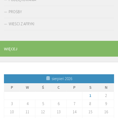
PROŚBY
WIEŚCI Z AFRYKI
WIĘCEJ
sierpień 2026
P
W
Ś
C
P
S
N
1
2
3
4
5
6
7
8
9
10
11
12
13
14
15
16