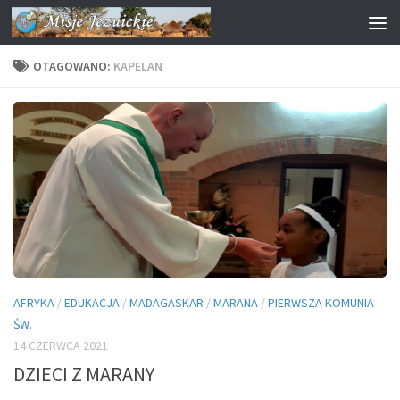
Przejdź do treści
OTAGOWANO:
KAPELAN
AFRYKA
/
EDUKACJA
/
MADAGASKAR
/
MARANA
/
PIERWSZA KOMUNIA
ŚW.
14 CZERWCA 2021
DZIECI Z MARANY