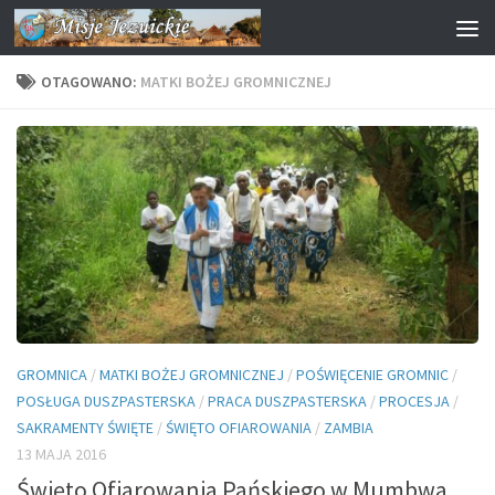
Przejdź do treści
OTAGOWANO:
MATKI BOŻEJ GROMNICZNEJ
GROMNICA
/
MATKI BOŻEJ GROMNICZNEJ
/
POŚWIĘCENIE GROMNIC
/
POSŁUGA DUSZPASTERSKA
/
PRACA DUSZPASTERSKA
/
PROCESJA
/
SAKRAMENTY ŚWIĘTE
/
ŚWIĘTO OFIAROWANIA
/
ZAMBIA
13 MAJA 2016
Święto Ofiarowania Pańskiego w Mumbwa