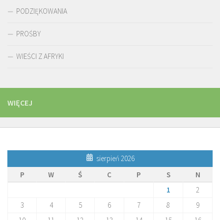
PODZIĘKOWANIA
PROŚBY
WIEŚCI Z AFRYKI
WIĘCEJ
sierpień 2026
P
W
Ś
C
P
S
N
1
2
3
4
5
6
7
8
9