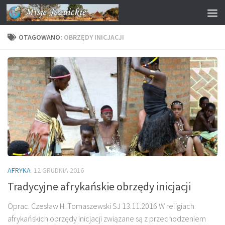
Przejdź do treści
OTAGOWANO:
OBRZĘDY INICJACJI
AFRYKA
12 GRUDNIA 2016
Tradycyjne afrykańskie obrzędy inicjacji
Oprac. Czesław H. Tomaszewski SJ 13.11.2016 W religiach
afrykańskich obrzędy inicjacji związane są z przechodzeniem