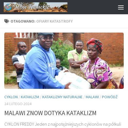
Przejdź do treści
OTAGOWANO:
OFIARY KATASTROFY
CYKLON
/
KATAKLIZM
/
KATAKLIZMY NATURALNE
/
MALAWI
/
POWÓDŹ
24 LUTEGO 2024
MALAWI ZNOW DOTYKA KATAKLIZM
CYKLON FREDDY Jeden z najpotężniejszych cyklonów na półkuli