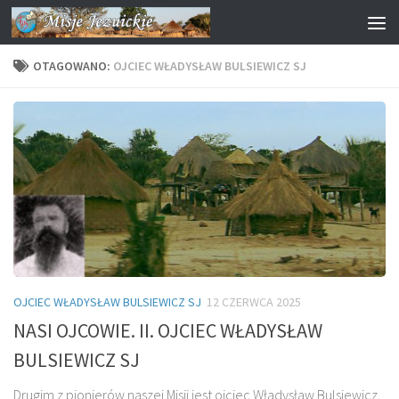
Przejdź do treści
OTAGOWANO:
OJCIEC WŁADYSŁAW BULSIEWICZ SJ
OJCIEC WŁADYSŁAW BULSIEWICZ SJ
12 CZERWCA 2025
NASI OJCOWIE. II. OJCIEC WŁADYSŁAW
BULSIEWICZ SJ
Drugim z pionierów naszej Misji jest ojciec Władysław Bulsiewicz.