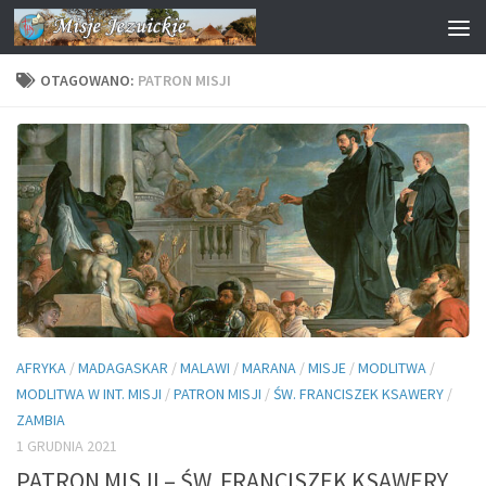
Przejdź do treści
OTAGOWANO:
PATRON MISJI
AFRYKA
/
MADAGASKAR
/
MALAWI
/
MARANA
/
MISJE
/
MODLITWA
/
MODLITWA W INT. MISJI
/
PATRON MISJI
/
ŚW. FRANCISZEK KSAWERY
/
ZAMBIA
1 GRUDNIA 2021
PATRON MISJI – ŚW. FRANCISZEK KSAWERY