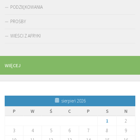
PODZIĘKOWANIA
PROŚBY
WIEŚCI Z AFRYKI
WIĘCEJ
sierpień 2026
P
W
Ś
C
P
S
N
1
2
3
4
5
6
7
8
9