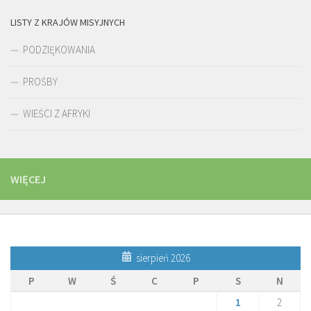
LISTY Z KRAJÓW MISYJNYCH
PODZIĘKOWANIA
PROŚBY
WIEŚCI Z AFRYKI
WIĘCEJ
sierpień 2026
P
W
Ś
C
P
S
N
1
2