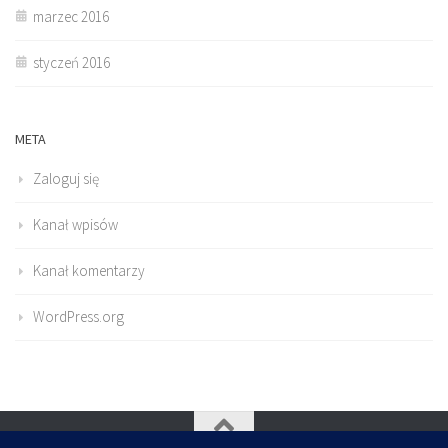
marzec 2016
styczeń 2016
META
Zaloguj się
Kanał wpisów
Kanał komentarzy
WordPress.org