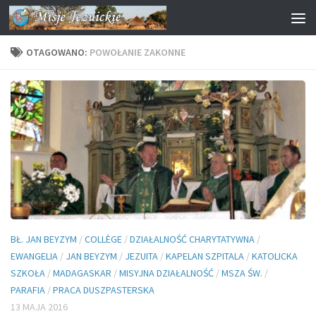
Przejdź do treści
OTAGOWANO:
POWOŁANIE ZAKONNE
BŁ. JAN BEYZYM
/
COLLÈGE
/
DZIAŁALNOŚĆ CHARYTATYWNA
/
EWANGELIA
/
JAN BEYZYM
/
JEZUITA
/
KAPELAN SZPITALA
/
KATOLICKA
SZKOŁA
/
MADAGASKAR
/
MISYJNA DZIAŁALNOŚĆ
/
MSZA ŚW.
/
PARAFIA
/
PRACA DUSZPASTERSKA
13 MAJA 2016