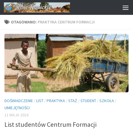
Przejdź do treści
OTAGOWANO:
PRAKTYKA CENTRUM FORMACJI
DOŚWIADCZENIE
/
LIST
/
PRAKTYKA
/
STAŻ
/
STUDENT
/
SZKOŁA
/
UMIEJĘTNOŚCI
11 MAJA 2016
List studentów Centrum Formacji