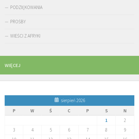
PODZIĘKOWANIA
PROŚBY
WIEŚCI Z AFRYKI
WIĘCEJ
sierpień 2026
P
W
Ś
C
P
S
N
1
2
3
4
5
6
7
8
9