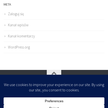
META
Zaloguj się
Kanał wpisów
Kanał komentarzy
WordPress.org
Oparte na
- Zaprojektowany z
Motyw Hueman