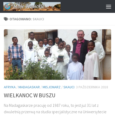
Przejdź do treści
OTAGOWANO:
SKAUCI
AFRYKA
/
MADAGASKAR
/
MISJONARZ
/
SKAUCI
3 PAŹDZIERNIKA 2018
WIELKANOC W BUSZU
Na Madagaskarze pracuję od 1987 roku, to jest już 31 lat z
dwuletnią przerwą na studia specjalistyczne na Uniwersytecie