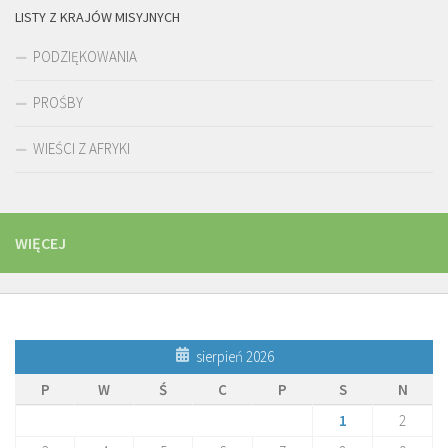
LISTY Z KRAJÓW MISYJNYCH
PODZIĘKOWANIA
PROŚBY
WIEŚCI Z AFRYKI
WIĘCEJ
sierpień 2026
P
W
Ś
C
P
S
N
1
2