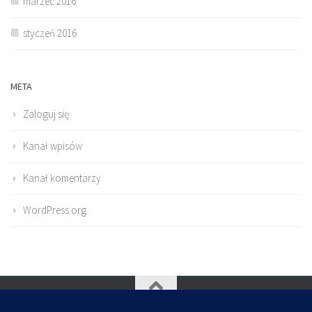
marzec 2016
styczeń 2016
META
Zaloguj się
Kanał wpisów
Kanał komentarzy
WordPress.org