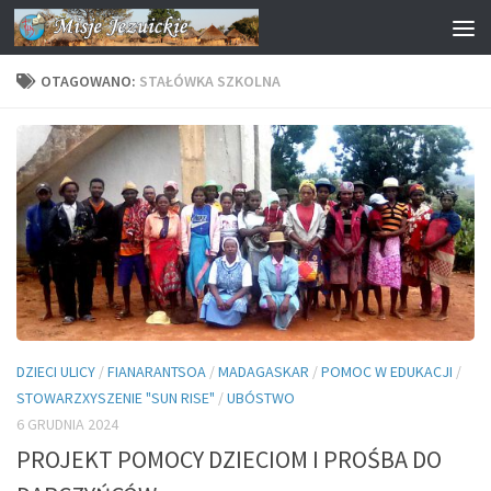
Przejdź do treści
OTAGOWANO:
STAŁÓWKA SZKOLNA
DZIECI ULICY
/
FIANARANTSOA
/
MADAGASKAR
/
POMOC W EDUKACJI
/
STOWARZXYSZENIE "SUN RISE"
/
UBÓSTWO
6 GRUDNIA 2024
PROJEKT POMOCY DZIECIOM I PROŚBA DO