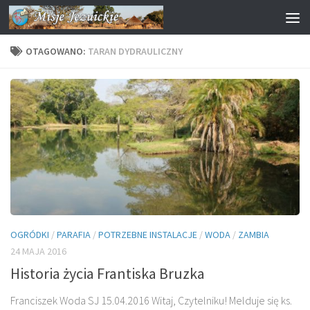
Przejdź do treści
OTAGOWANO:
TARAN DYDRAULICZNY
OGRÓDKI
/
PARAFIA
/
POTRZEBNE INSTALACJE
/
WODA
/
ZAMBIA
24 MAJA 2016
Historia życia Frantiska Bruzka
Franciszek Woda SJ 15.04.2016 Witaj, Czytelniku! Melduje się ks.