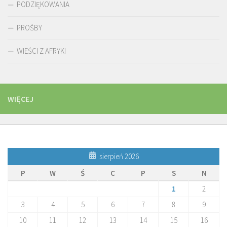
PODZIĘKOWANIA
PROŚBY
WIEŚCI Z AFRYKI
WIĘCEJ
sierpień 2026
P
W
Ś
C
P
S
N
1
2
3
4
5
6
7
8
9
10
11
12
13
14
15
16