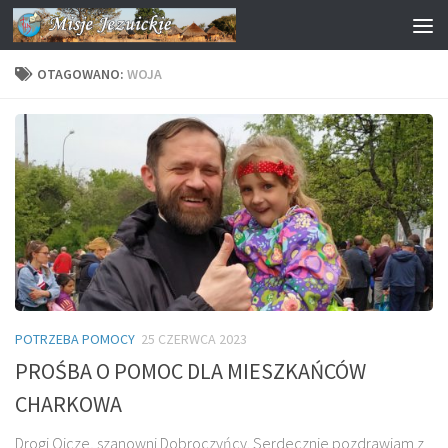
Przejdź do treści
OTAGOWANO:
WOJA
POTRZEBA POMOCY
25 CZERWCA 2023
PROŚBA O POMOC DLA MIESZKAŃCÓW
CHARKOWA
Drogi Ojcze, szanowni Dobroczyńcy. Serdecznie pozdrawiam z